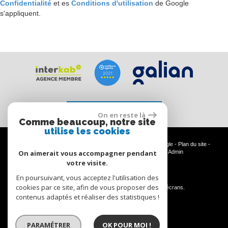
Confidentialité
et es
Conditions d'utilisation
de Google
s'appliquent.
Espace propriétaire
On en reste là
Comme beaucoup, notre site
utilise les cookies
© 2026 | Tous droits réservés | Traduction powered by Google -
Plan du site
-
Mentions légales
-
Nos honoraires
-
Partenaires
-
Admin
On aimerait vous accompagner pendant
votre visite.
En poursuivant, vous acceptez l'utilisation des
Site internet compatible multi-supports,
cookies par ce site, afin de vous proposer des
un seul site adaptable à tous les types d'écrans.
contenus adaptés et réaliser des statistiques !
PARAMÉTRER
OK POUR MOI !