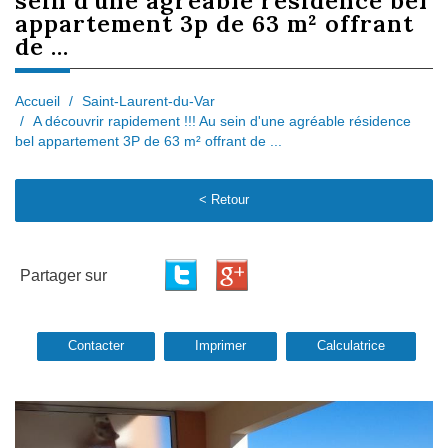
sein d'une agréable résidence bel
appartement 3p de 63 m² offrant
de ...
Accueil
Saint-Laurent-du-Var
A découvrir rapidement !!! Au sein d'une agréable résidence
bel appartement 3P de 63 m² offrant de ...
< Retour
Partager sur
Contacter
Imprimer
Calculatrice