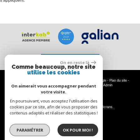
Espace propriétaire
On en reste là
Comme beaucoup, notre site
utilise les cookies
© 2026 | Tous droits réservés | Traduction powered by Google -
Plan du site
-
Mentions légales
-
Nos honoraires
-
Partenaires
-
Admin
On aimerait vous accompagner pendant
votre visite.
En poursuivant, vous acceptez l'utilisation des
Site internet compatible multi-supports,
cookies par ce site, afin de vous proposer des
un seul site adaptable à tous les types d'écrans.
contenus adaptés et réaliser des statistiques !
PARAMÉTRER
OK POUR MOI !