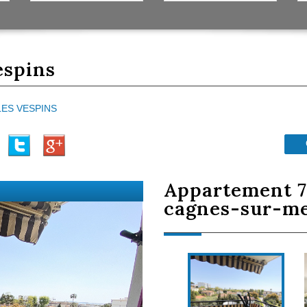
espins
LES VESPINS
appartement 76.56 m² - 4 pièces -
cagnes-sur-m