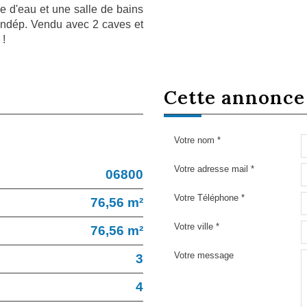
 d'eau et une salle de bains
 indép. Vendu avec 2 caves et
 !
cette annonc
Votre nom *
Votre adresse mail *
06800
Votre Téléphone *
76,56 m²
Votre ville *
76,56 m²
Votre message
3
4