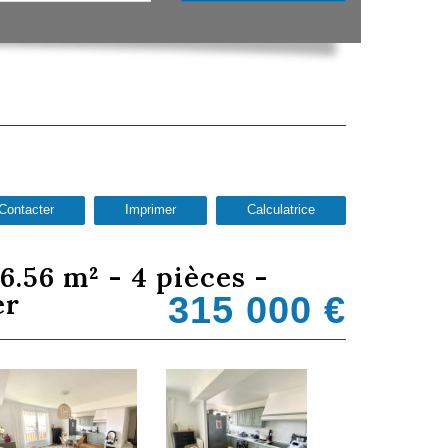
Contacter
Imprimer
Calculatrice
er
315 000
€