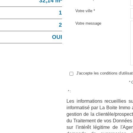
32,14 m²
Votre ville *
1
Votre message
2
OUI
J'accepte les conditions d'utilisa
* 
* :
Les informations recueillies s
informatisé par La Boite Immo 
gestion de la clientèle/prospe
du Traitement de vos Données 
sur l'intérêt légitime de l'A