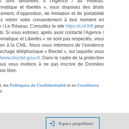
t sont destinées à l'Agence / au Réseau.
matique et libertés », vous disposez des droits
acement, d’opposition, de limitation et de portabilité
 retirer votre consentement à tout moment en
e / Le Réseau. Consultez le site
https://cnil.fr/fr
pour
ts. Si vous estimez, après avoir contacté l'Agence /
ormatique et Libertés » ne sont pas respectés, vous
on à la CNIL. Nous vous informons de l’existence
archage téléphonique « Bloctel », sur laquelle vous
//www.bloctel.gouv.fr
. Dans le cadre de la protection
ous vous invitons à ne pas inscrire de Données
ie libre.
A, les
Politiques de Confidentialité
et es
Conditions
t.
Espace propriétaire