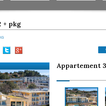
2 + pkg
PKG
appartement 3