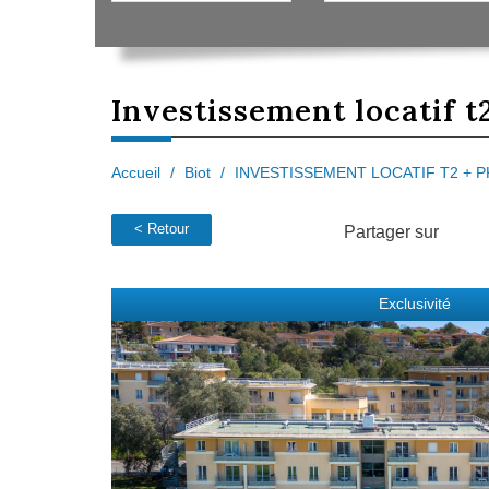
investissement locatif
t
Accueil
Biot
INVESTISSEMENT LOCATIF T2 + 
< Retour
Partager sur
Exclusivité