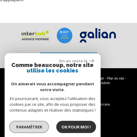
Espace propriétaire
On en reste là
Comme beaucoup, notre site
utilise les cookies
© 2026 | Tous droits réservés | Traduction powered by Google -
Plan du site
-
Mentions légales
-
Nos honoraires
-
Partenaires
-
Admin
On aimerait vous accompagner pendant
votre visite.
En poursuivant, vous acceptez l'utilisation des
Site internet compatible multi-supports,
cookies par ce site, afin de vous proposer des
un seul site adaptable à tous les types d'écrans.
contenus adaptés et réaliser des statistiques !
PARAMÉTRER
OK POUR MOI !