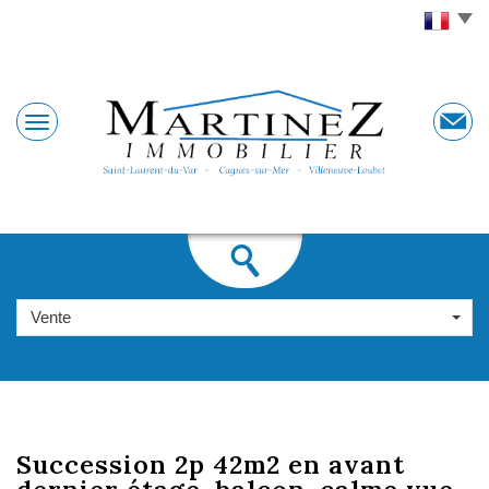
Vente
succession 2p
42m2 en avant