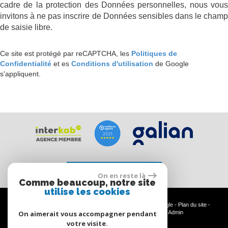
cadre de la protection des Données personnelles, nous vous
invitons à ne pas inscrire de Données sensibles dans le champ
de saisie libre.
Ce site est protégé par reCAPTCHA, les
Politiques de
Confidentialité
et es
Conditions d'utilisation
de Google
s'appliquent.
Espace propriétaire
On en reste là
Comme beaucoup, notre site
utilise les cookies
© 2026 | Tous droits réservés | Traduction powered by Google -
Plan du site
-
Mentions légales
-
Nos honoraires
-
Partenaires
-
Admin
On aimerait vous accompagner pendant
votre visite.