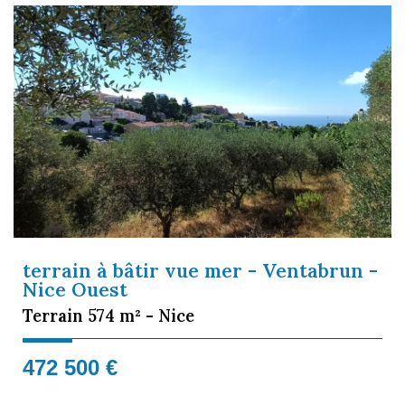
terrain à bâtir vue mer - Ventabrun -
Nice Ouest
Terrain 574 m² - Nice
472 500
€