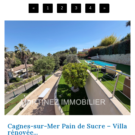
«
1
2
3
4
»
Cagnes-sur-Mer Pain de Sucre – Villa
rénovée...