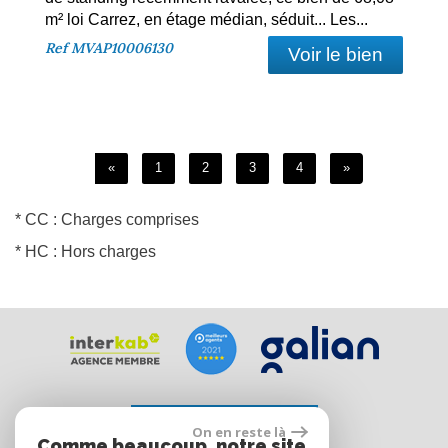
m² loi Carrez, en étage médian, séduit... Les...
Ref
MVAP10006130
Voir le bien
«
1
2
3
4
»
* CC : Charges comprises
* HC : Hors charges
Espace propriétaire
On en reste là
Comme beaucoup, notre site